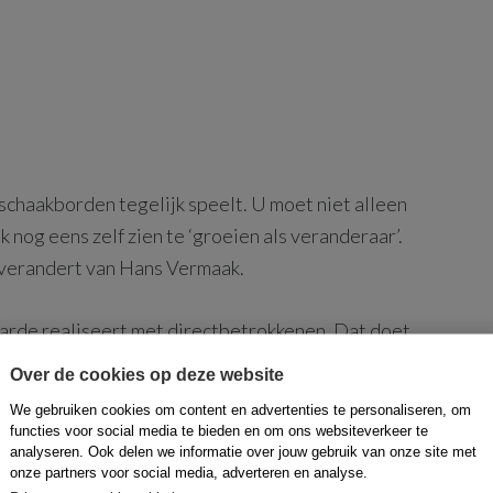
 schaakborden tegelijk speelt. U moet niet alleen
 nog eens zelf zien te ‘groeien als veranderaar’.
n verandert van Hans Vermaak.
arde realiseert met directbetrokkenen. Dat doet
kken en al doende te leren.
Over de cookies op deze website
We gebruiken cookies om content en advertenties te personaliseren, om
functies voor social media te bieden en om ons websiteverkeer te
analyseren. Ook delen we informatie over jouw gebruik van onze site met
onze partners voor social media, adverteren en analyse.