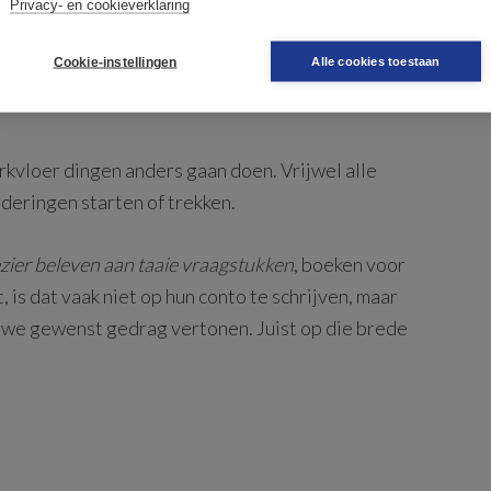
Privacy- en cookieverklaring
Cookie-instellingen
Alle cookies toestaan
kvloer dingen anders gaan doen. Vrijwel alle
deringen starten of trekken.
zier beleven aan taaie vraagstukken
, boeken voor
is dat vaak niet op hun conto te schrijven, maar
euwe gewenst gedrag vertonen. Juist op die brede