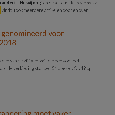
randert – Nu wij nog’
en de auteur Hans Vermaak
t
vindt u ook meerdere artikelen door en over
g’ genomineerd voor
 2018
 een van de vijf genomineerden voor het
oor de verkiezing stonden 54 boeken. Op 19 april
randering moet vaker