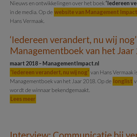
Nieuws en ontwikkelingen over het boek
‘Iedereen ve
in de media. Op de
website van Management Impac
Hans Vermaak.
‘Iedereen verandert, nu wij no
Managementboek van het Jaar
maart 2018 – ManagementImpact.nl
‘Iedereen verandert, nu wij nog’
van Hans Vermaak is
Managementboek van het Jaar 2018. Op de
longlist
v
wordt de winnaar bekendgemaakt.
Lees meer
Interview: Communicatie bij ve