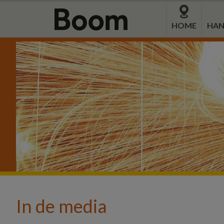
Door
Spring
naar
naar
HOME
HAN
de
de
hoofd
eerste
inhoud
sidebar
In de media