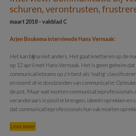
schuren, verontrusten, frustrer
maart 2018 – vakblad C
Arjen Boukema interviewde Hans Vermaak:
Het kan bĳna niet anders. Het gaat knetteren op de
op 12 april met Hans Vermaak. Het is geen geheim d
communicatieteams op z’n best als ‘matig’ classificer
en noemt drie doodzonden van communicatie: Opleuke
de pot. Maar wat moeten communicatieprofessionals dan
veranderaars in positie brengen, ideeën oprekken en s
dat communicatieprofessionals hun vak moeten oprekk
Lees meer