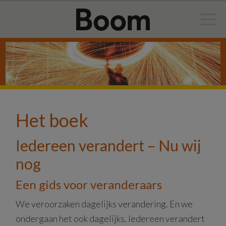
Door
Spring
naar
naar
de
de
hoofd
eerste
inhoud
sidebar
Het boek
Iedereen verandert – Nu wij
nog
Een gids voor veranderaars
We veroorzaken dagelijks verandering. En we
ondergaan het ook dagelijks. Iedereen verandert