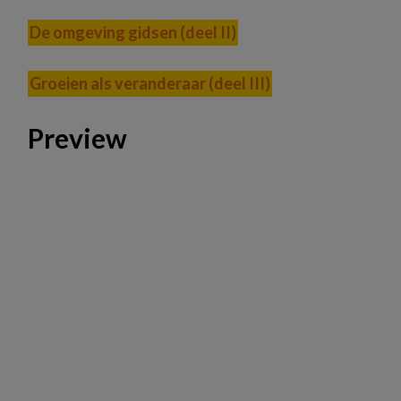
De omgeving gidsen (deel II)
Groeien als veranderaar (deel III)
Preview